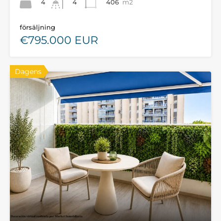
4
406
m2
4
försäljning
€795.000 EUR
Dagens