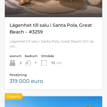
Lägenhet till salu i Santa Pola, Great
Beach – #3259
Lägenhet till salu i Santa Pola, Great Beach Om du
vill…
sovrum
badrum
Område
2
72
m2
1
försäljning
319 000 euro
Dagens