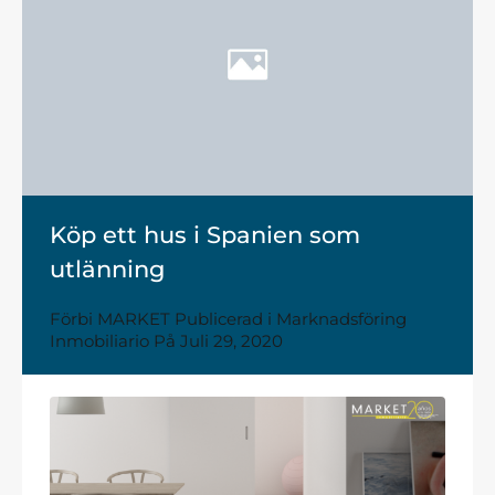
Köp ett hus i Spanien som
utlänning
Förbi
MARKET
Publicerad i
Marknadsföring
Inmobiliario
På
Juli 29, 2020