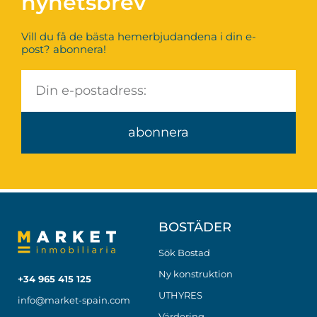
nyhetsbrev
Vill du få de bästa hemerbjudandena i din e-
post? abonnera!
abonnera
BOSTÄDER
Sök Bostad
Ny konstruktion
+34 965 415 125
UTHYRES
info@market-spain.com
Värdering