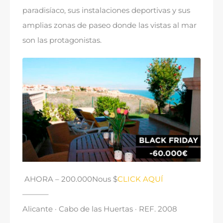
paradisíaco
,
sus instalaciones deportivas y sus
amplias zonas de paseo donde las vistas al mar
son las protagonistas
.
AHORA
– 200.000Nous $
CLICK AQUÍ
———–
Alicante · Cabo de las Huertas · REF
. 2008