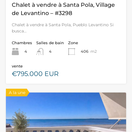
Chalet à vendre à Santa Pola, Village
de Levantino – #3298
Chalet à vendre à Santa Pola, Pueblo Levantino Si
busca…
Chambres
Salles de bain
Zone
4
406
m2
4
vente
€795.000 EUR
A la une