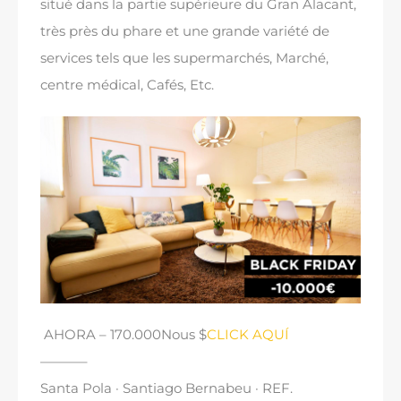
situé dans la partie supérieure du Gran Alacant,
très près du phare et une grande variété de
services tels que les supermarchés, Marché,
centre médical, Cafés, Etc.
AHORA
– 170.000Nous $
CLICK AQUÍ
———–
Santa Pola · Santiago Bernabeu · REF
.