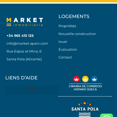
LOGEMENTS
Propriétés
Nouvelle construction
+34 965 415 125
louer
info@market-spain.com
Évaluation
Rue Espoz et Mina, 6
Contact
Santa Pola (Alicante)
LIENS D’AIDE
Politique de confidentialité
Politique de cookies (Ue)