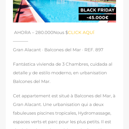
AHORA
– 280.000Nous $
CLICK AQUÍ
———–
Gran Alacant · Balcones del Mar · REF
. 897
Fantástica vivienda de
3 Chambres,
cuidada al
detalle y de estilo moderno
, en urbanisation
Balcones del Mar.
Cet appartement est situé à Balcones del Mar, à
Gran Alacant. Une urbanisation qui a deux
fabuleuses piscines tropicales, Hydromassage,
espaces verts et parc pour les plus petits. Il est