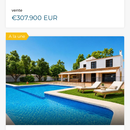
vente
€307.900 EUR
A la une