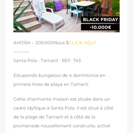
AHORA
– 209.000Nous $
CLICK AQUÍ
———–
Santa Pola · Tamarit · REF
. 743
Estupendo bungalow de
4
dormitorios en
primera línea de playa en Tamarit
.
Cette charmante maison est située dans un
cadre idyllique à Santa Pola. Il est situé à côté
de la plage de Tamarit et à côté de la
promenade nouvellement construite, activé