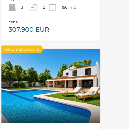
3
150
m2
2
cena
307.900 EUR
Rekomendowane