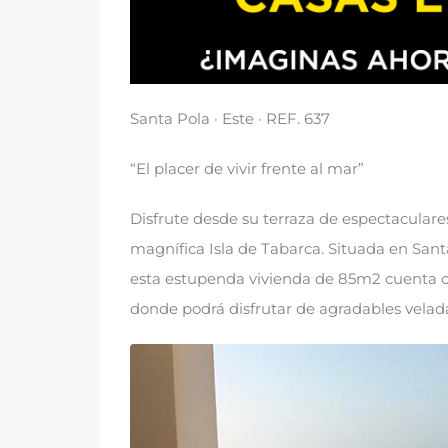
Santa Pola · Este · REF
. 637
“
El placer de vivir frente al mar
”
Disfrute desde su terraza de espectaculares
magnífica Isla de Tabarca
.
Situada en Sant
esta estupenda vivienda de 85m2 cuenta c
donde podrá disfrutar de agradables velad