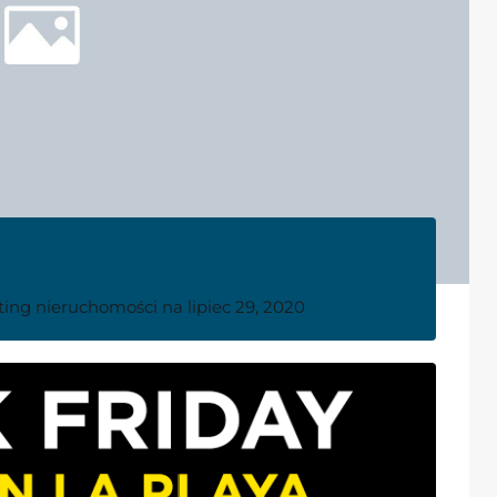
ting nieruchomości
na
lipiec 29, 2020