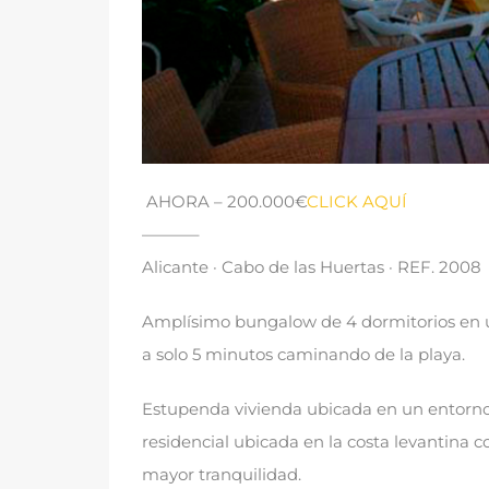
AHORA
– 200.000€
CLICK AQUÍ
———–
Alicante · Cabo de las Huertas · REF
. 2008
Amplísimo bungalow de
4
dormitorios en 
a solo
5
minutos caminando de la playa
.
Estupenda vivienda ubicada en un entorno
residencial ubicada en la costa levantina c
mayor tranquilidad
.