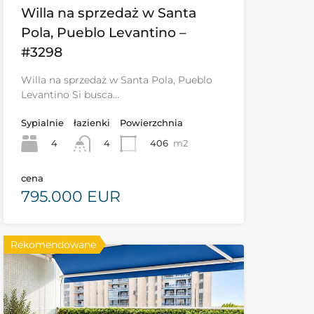
Willa na sprzedaż w Santa
Pola, Pueblo Levantino –
#3298
Willa na sprzedaż w Santa Pola, Pueblo
Levantino Si busca…
Sypialnie
łazienki
Powierzchnia
4
406
m2
4
cena
795.000 EUR
Rekomendowane