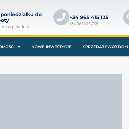
 poniedziałku do
+34 965 415 125
boty
+34 965 416 738
arte w południe
OMOŚCI
NOWE INWESTYCJE
SPRZEDAJ SWÓJ DOM