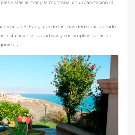
bles vistas al mar y la montaña
,
en urbanización El
anización El Faro
,
una de las más deseadas de todo
us instalaciones deportivas y sus amplias zonas de
gonistas
.