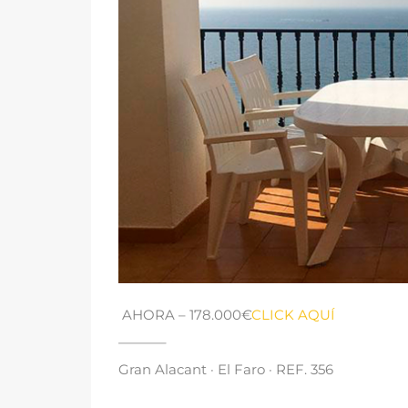
AHORA
– 178.000€
CLICK AQUÍ
———–
Gran Alacant · El Faro · REF
. 356