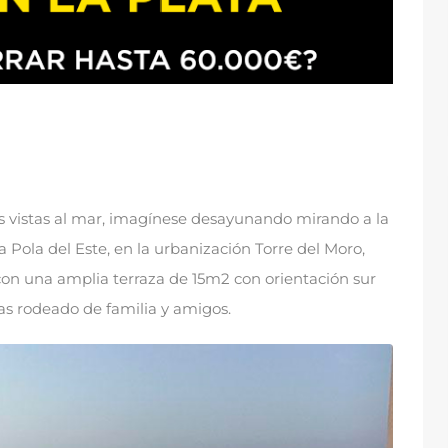
 vistas al mar
,
imagínese desayunando mirando a la
a Pola del Este
,
en la urbanización Torre del Moro
,
on una amplia terraza de 15m2 con orientación sur
as rodeado de familia y amigos
.