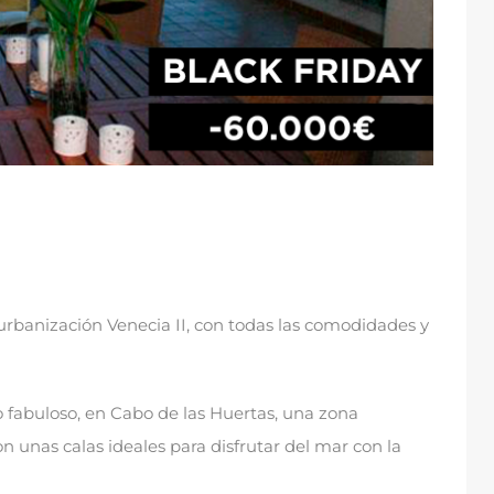
urbanización Venecia II
,
con todas las comodidades y
 fabuloso
,
en Cabo de las Huertas
,
una zona
on unas calas ideales para disfrutar del mar con la