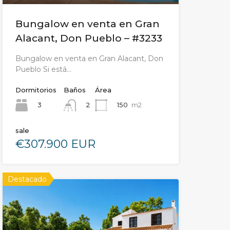
Bungalow en venta en Gran
Alacant, Don Pueblo – #3233
Bungalow en venta en Gran Alacant, Don
Pueblo Si está…
Dormitorios
Baños
Área
3
150
m2
2
sale
€307.900 EUR
Destacado