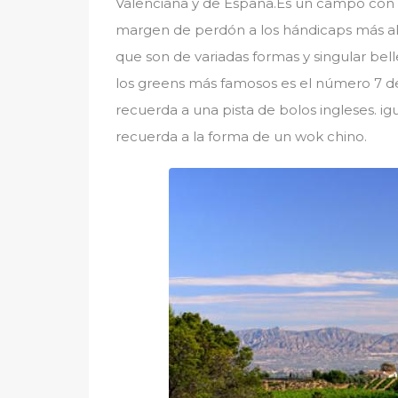
Valenciana y de España.Es un campo con c
margen de perdón a los hándicaps más al
que son de variadas formas y singular be
los greens más famosos es el número 7 d
recuerda a una pista de bolos ingleses. i
recuerda a la forma de un wok chino.