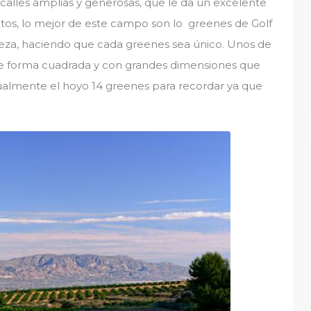
alles amplias y generosas, que le da un excelente
tos, lo mejor de este campo son lo greenes de Golf
lleza, haciendo que cada greenes sea único. Unos de
e forma cuadrada y con grandes dimensiones que
gualmente el hoyo 14 greenes para recordar ya que