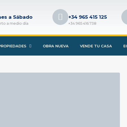
nes a Sábado
+34 965 415 125
rto a medio día
+34 965 416 738
PROPIEDADES
OBRA NUEVA
VENDE TU CASA
E