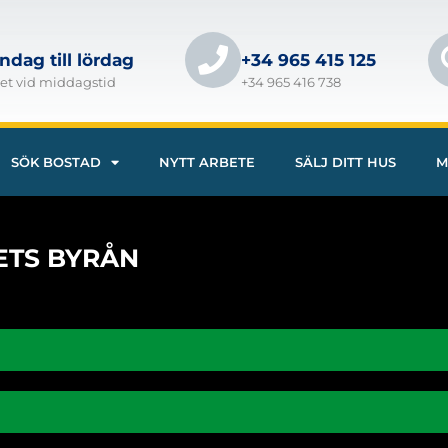
dag till lördag
+34 965 415 125
et vid middagstid
+34 965 416 738
SÖK BOSTAD
NYTT ARBETE
SÄLJ DITT HUS
M
ETS BYRÅN