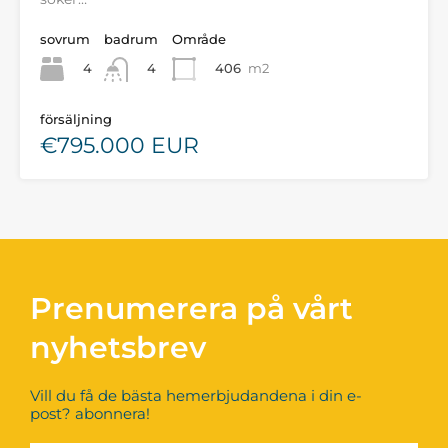
sovrum
badrum
Område
4
406
m2
4
försäljning
€795.000 EUR
Prenumerera på vårt
nyhetsbrev
Vill du få de bästa hemerbjudandena i din e-
post? abonnera!