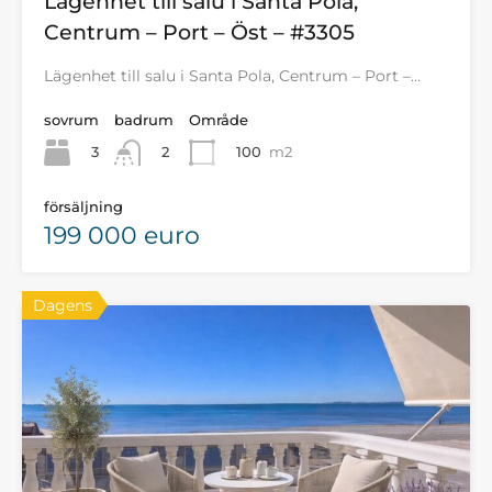
Lägenhet till salu i Santa Pola,
Centrum – Port – Öst – #3305
Lägenhet till salu i Santa Pola, Centrum – Port –…
sovrum
badrum
Område
3
100
m2
2
försäljning
199 000 euro
Dagens