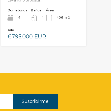
Levantino Si busca…
Dormitorios
Baños
Área
4
406
m2
4
sale
€795.000 EUR
Suscribirme