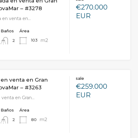
ada en venta en Gran
€270.000
NovaMar – #3278
EUR
a en venta en…
Baños
Área
m2
103
2
sale
en venta en Gran
€259.000
NovaMar – #3263
EUR
 venta en Gran…
Baños
Área
m2
80
2