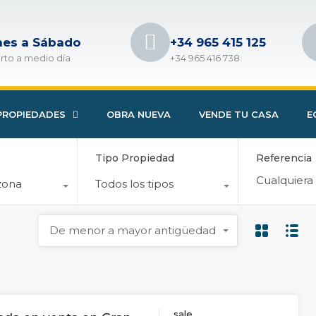
nes a Sábado
+34 965 415 125
rto a medio día
+34 965 416 738
PROPIEDADES
OBRA NUEVA
VENDE TU CASA
E
Tipo Propiedad
Referencia
zona
Todos los tipos
De menor a mayor antigüedad
sale