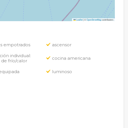
Leaflet
|
©
OpenStreetMap
contributors
os empotrados
ascensor
ión individual:
cocina americana
e frío/calor
 equipada
luminoso