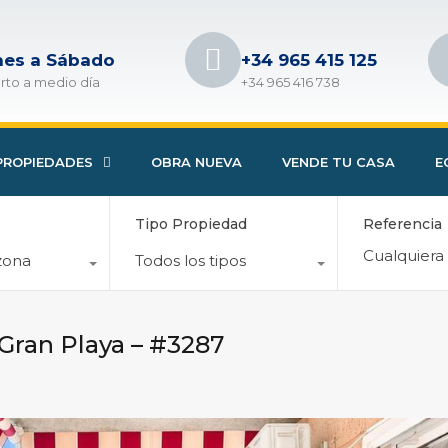
nes a Sábado
+34 965 415 125
rto a medio día
+34 965 416 738
PROPIEDADES
OBRA NUEVA
VENDE TU CASA
E
Tipo Propiedad
Referencia
zona
Todos los tipos
 Gran Playa – #3287