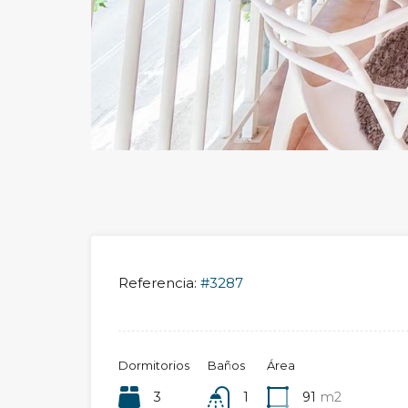
Referencia:
#3287
Dormitorios
Baños
Área
3
1
91
m2