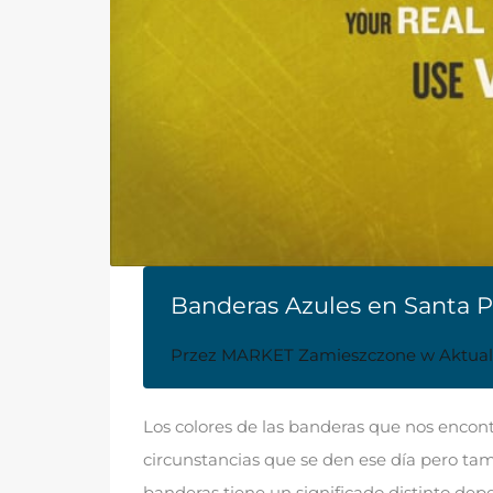
Banderas Azules en Santa P
Przez
MARKET
Zamieszczone w
Aktual
Los colores de las banderas que nos encon
circunstancias que se den ese día pero ta
banderas tiene un significado distinto de