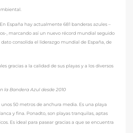
ambiental
.
En España hay actualmente
681
banderas azules –
os-
,
marcando así un nuevo récord mundial seguido
 dato consolida el liderazgo mundial de España
,
de
s gracias a la calidad de sus playas y a los diversos
n la Bandera Azul desde
2010
y unos
50
metros de anchura media
.
Es una playa
lanca y fina
. Ponadto,
son playas tranquilas
,
aptas
icos
.
Es ideal para pasear gracias a que se encuentra