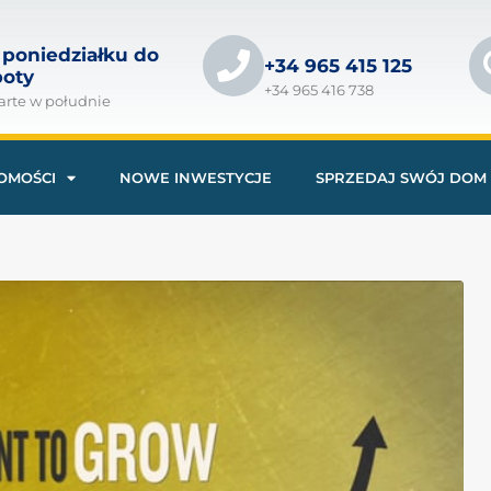
 poniedziałku do
+34 965 415 125
boty
+34 965 416 738
arte w południe
OMOŚCI
NOWE INWESTYCJE
SPRZEDAJ SWÓJ DOM