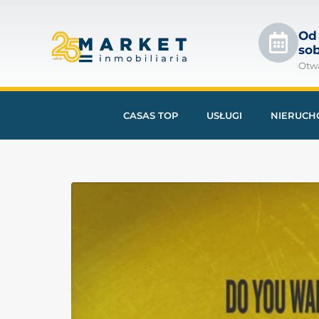
Od
so
Otw
CASAS TOP
USŁUGI
NIERUCH