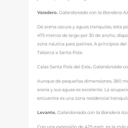
Varadero.
Galardonada con la Bandera Az
De arena oscura y aguas tranquilas
,
esta p
475
metros de largo por
30
de ancho
,
dispo
zona náutica para patines
.
A principios del
Tabarca a Santa Pola
.
Calas Santa Pola del Este
.
Galardonada co
Aunque de pequeñas dimensiones
, 380
me
arena y sus aguas es excelente
.
La ocupació
encuentra es una zona residencial tranquil
Levante.
Galardonada con la Bandera Az
Con una extensión de
425 metr,
es la más 