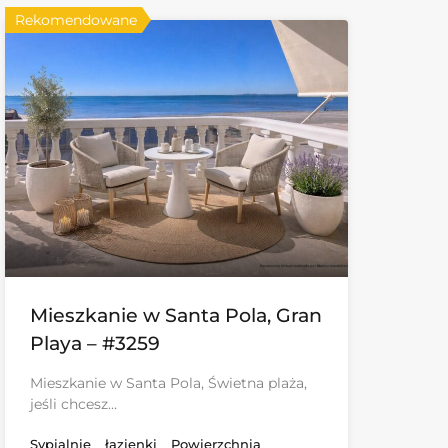
Rekomendowane
Mieszkanie w Santa Pola, Gran
Playa – #3259
Mieszkanie w Santa Pola, Świetna plaża,
jeśli chcesz…
Sypialnie
łazienki
Powierzchnia