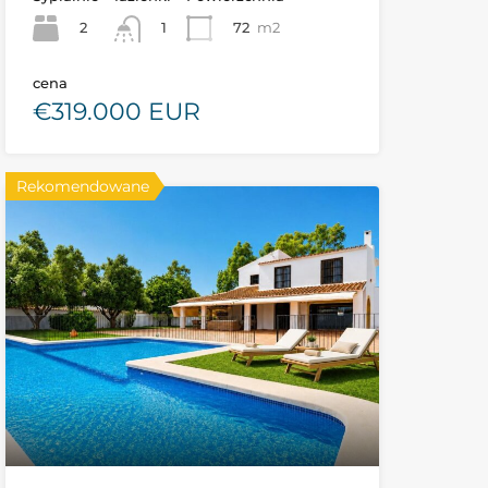
2
72
m2
1
cena
€319.000 EUR
Rekomendowane