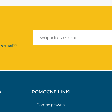
 e-mail??
O
POMOCNE LINKI
Pomoc prawna