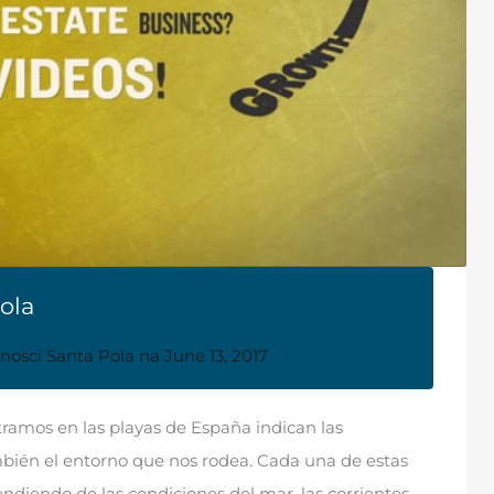
ola
ności Santa Pola
na
June 13, 2017
tramos en las playas de España indican
las
mbién el entorno que nos rodea
.
Cada una de estas
pendiendo de las condiciones del mar
,
las corrientes