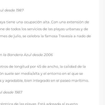
ul desde
1987
laya tiene una ocupación alta
.
Con una extensión de
ne de todos los servicios de las playas urbanas y de
 mes de julio
,
se celebra la famosa Travesía a nado de
n la Bandera Azul desde
2006
tros de longitud por
45
de ancho
,
la calidad de la
n suele ser media/alta y el entorno en el que se
a y agradable
,
bien integrado en el paseo marítimo
.
ul desde
1987
céntrica de las playas
.
Está adosada al puerto