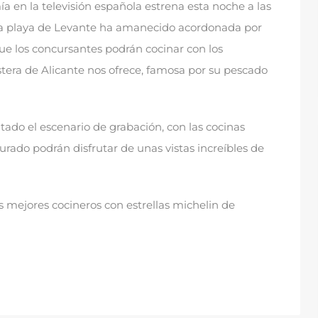
 en la televisión española estrena esta noche a las
a playa de Levante ha amanecido acordonada por
ue los concursantes podrán cocinar con los
tera de Alicante nos ofrece
,
famosa por su pescado
tado el escenario de grabación
,
con las cocinas
urado podrán disfrutar de unas vistas increíbles de
s mejores cocineros con estrellas michelin de