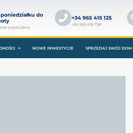
 poniedziałku do
+34 965 415 125
boty
+34 965 416 738
arte w południe
OMOŚCI
NOWE INWESTYCJE
SPRZEDAJ SWÓJ DOM