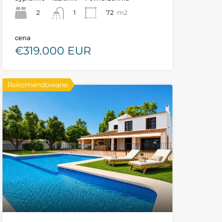
2
72
m2
1
cena
€319.000 EUR
Rekomendowane