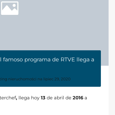
l famoso programa de RTVE llega a
ting nieruchomości
na
lipiec 29, 2020
terchef
,
llega hoy
13
de abril de
2016
a