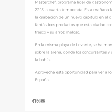
Masterchef
,
programa líder de gastronomía
22:15
la cuarta temporada
.
Esta mañana l
la grabación de un nuevo capítulo en el q
fantásticos productos que esta ciudad cos
fresco y su arroz meloso
.
En la misma playa de Levante
,
se ha mon
sobre la arena
,
donde los concursantes y j
la bahía
.
Aprovecha esta oportunidad para ver a lo
España
.