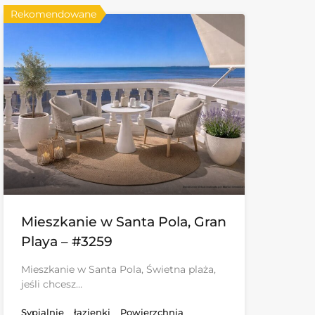
Rekomendowane
Mieszkanie w Santa Pola, Gran
Playa – #3259
Mieszkanie w Santa Pola, Świetna plaża,
jeśli chcesz…
Sypialnie
łazienki
Powierzchnia