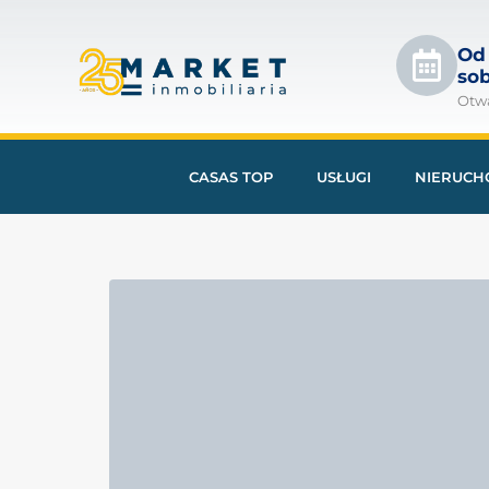
Od
so
Otw
CASAS TOP
USŁUGI
NIERUCH