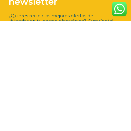
newsletter
¿Quieres recibir las mejores ofertas de
viviendas en tu correo electrónico? ¡Suscríbete!
Suscribirme
VIVIENDAS
Propiedades
Obra Nueva
+34 965 415 125
Alquiler
info@market-spain.com