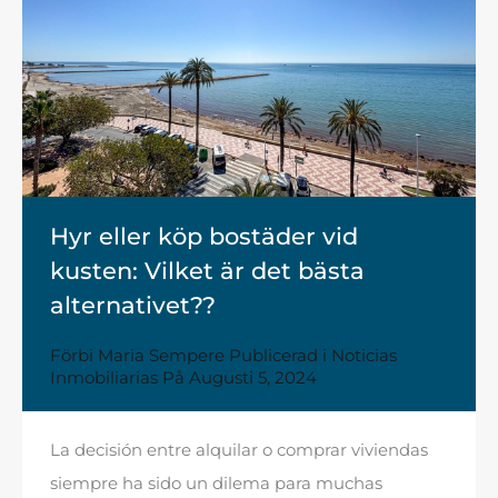
Hyr eller köp bostäder vid
kusten: Vilket är det bästa
alternativet??
Förbi
Maria Sempere
Publicerad i
Noticias
Inmobiliarias
På
Augusti 5, 2024
La decisión entre
alquilar o comprar viviendas
siempre ha sido un dilema para muchas