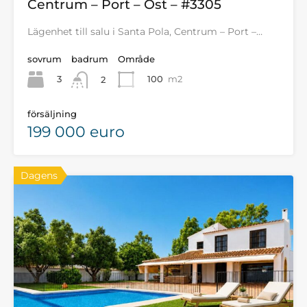
Centrum – Port – Öst – #3305
Lägenhet till salu i Santa Pola, Centrum – Port –…
sovrum
badrum
Område
3
100
m2
2
försäljning
199 000 euro
Dagens