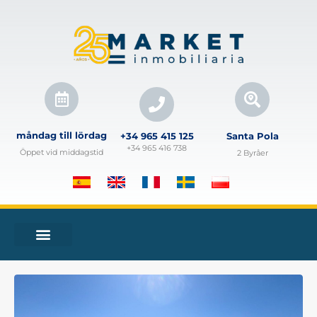
måndag till lördag
+34 965 415 125
Santa Pola
+34 965 416 738
Öppet vid middagstid
2 Byråer