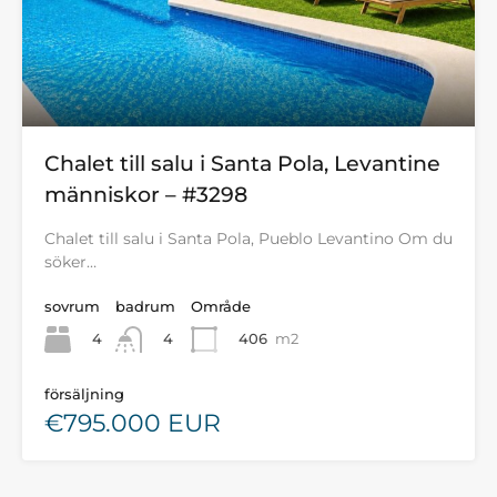
Chalet till salu i Santa Pola, Levantine
människor – #3298
Chalet till salu i Santa Pola, Pueblo Levantino Om du
söker…
sovrum
badrum
Område
4
406
m2
4
försäljning
€795.000 EUR