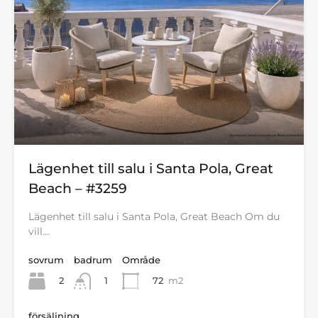
Lägenhet till salu i Santa Pola, Great
Beach – #3259
Lägenhet till salu i Santa Pola, Great Beach Om du
vill…
sovrum
badrum
Område
2
72
m2
1
försäljning