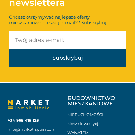
newslettera
Chcesz otrzymywać najlepsze oferty
mieszkaniowe na swój e-mail?? Subskrybuj!
Subskrybuj
BUDOWNICTWO
MIESZKANIOWE
NIERUCHOMOŚCI
+34 965 415 125
Nowe Inwestycje
info@market-spain.com
WYNAJEM