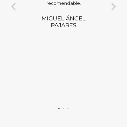
ho más
recomendable
.
dron
n así
.
intere
MIGUEL ÁNGEL
as
interes
PAJARES
la parce
arriba
.
bi
profe
tenido 
LUIS 