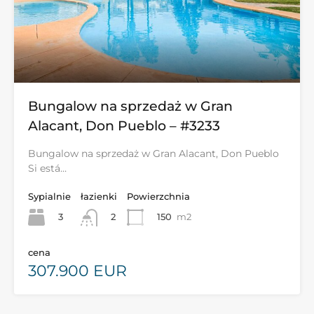
Bungalow na sprzedaż w Gran
Alacant, Don Pueblo – #3233
Bungalow na sprzedaż w Gran Alacant, Don Pueblo
Si está…
Sypialnie
łazienki
Powierzchnia
3
150
m2
2
cena
307.900 EUR