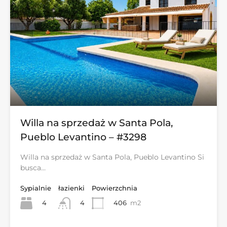
Willa na sprzedaż w Santa Pola,
Pueblo Levantino – #3298
Willa na sprzedaż w Santa Pola, Pueblo Levantino Si
busca…
Sypialnie
łazienki
Powierzchnia
4
406
m2
4